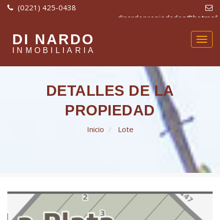
(0221) 425-0438
dinardopropiedades@hotmail
| Diag. 73 Nro. 2751 e/ 40
DI NARDO
y 41
Togg
navig
INMOBILIARIA
DETALLES DE LA
PROPIEDAD
Inicio
Lote